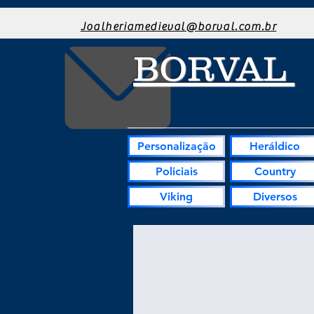
Joalheriamedieval@borval.com.br
BORVAL
Personalização
Heráldico
Policiais
Country
Viking
Diversos