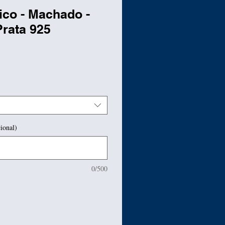
ico - Machado -
Prata 925
Preço
ional)
0/500