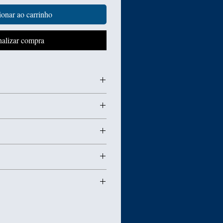
onar ao carrinho
nalizar compra
Prata de Lei 925.
 nobre e deve ter alguns
tar produtos abrasivos e
a do produto somente em caso de
 sua joia impecável adquira uma
ação, não trocamos em caso de
gica) específica para limpeza de
s por uso indevido.
ica por conta do comprador.
 dependerá do tipo de frete
do é muito importante por isso
gem da mercadoria enviaremos
ível, tirar a medida em uma
código de rastreamento.
 Prata e Bijuteria.
o de forma manual.
adrão é do 21 ao 28
abamento de nossas joias são
1, entre 15 e 20 ou maior que
nte de forma artesanal o que