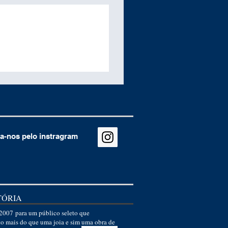
 haverá um acréscimo automático
a sua beleza.
nel de R$ 30,00, se a numeração
ção na numeração solicitada: 3 a
o acréscimo é de R$ 40,00
a-nos pelo instragram
TÓRIA
007 para um público seleto que
to mais do que uma joia e sim uma obra de