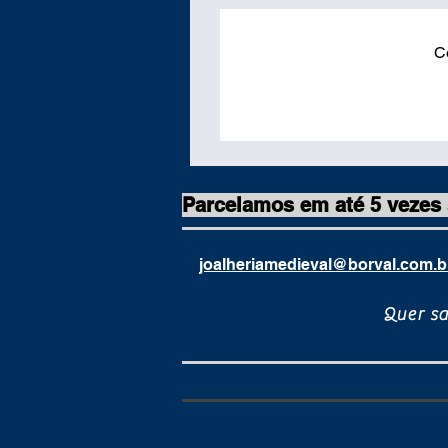
C
Parcelamos em até 5 vezes
joalheriamedieval@borval.com.b
Quer s