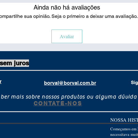
28, entre 29 e 33,
confere a cada um
Ainda não há avaliações
para o ajuste do a
Prazo para prepara
for maior que 34, 
ompartilhe sua opinião. Seja o primeiro a deixar uma avaliação.
5 úteis.
Avaliar
 sem juros
r
Sig
borval@borval.com.br
aber mais sobre nossos produtos ou alguma dúvida
CONTATE-NOS
NOSSA HIS
Começamos em 2
necessitava mui