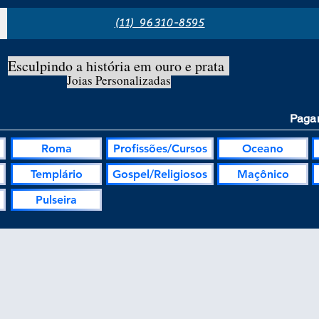
(11) 96310-8595
Esculpindo a história em ouro e prata
Joias Personalizadas
Pagam
Roma
Profissões/Cursos
Oceano
Templário
Gospel/Religiosos
Maçônico
Pulseira