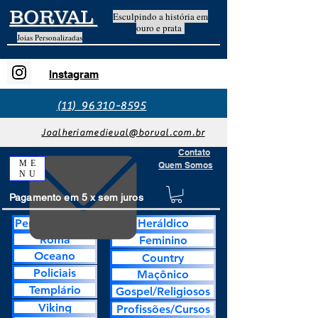
BORVAL
Esculpindo a história em
ouro e prata
Joias Personalizadas
Instagram
(11) 96310-8595
Joalheriamedieval@borval.com.br
Contato
ME
Quem Somos
NU
Pagamento em 5 x sem juros
Personalização
Heráldico
Roma
Feminino
Oceano
Country
Policiais
Maçônico
Templário
Gospel/Religiosos
Viking
Profissões/Cursos