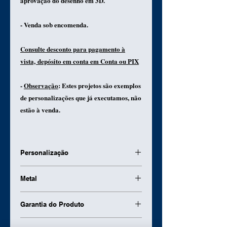
aprovação do desenho em 3D.
- Venda sob encomenda.
Consulte desconto para pagamento à
vista, depósito em conta em Conta ou PIX
-
Observação
: Estes projetos são exemplos
de personalizações que já executamos, não
estão à venda.
Personalização
Estas peças foram feitas para
Metal
clientes particulares, estes modelos
não estão à venda.
Confeccionado em Ouro 18k
Desenvolvemos um projeto especial
Garantia do Produto
para você.
Garantimos a troca do produto