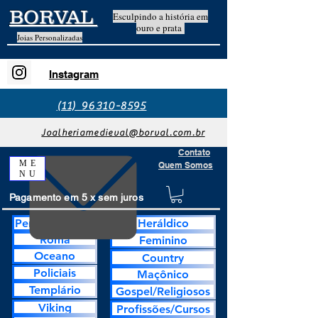
BORVAL
Esculpindo a história em
ouro e prata
Joias Personalizadas
Instagram
(11) 96310-8595
Joalheriamedieval@borval.com.br
Contato
ME
Quem Somos
NU
Pagamento em 5 x sem juros
Personalização
Heráldico
Roma
Feminino
Oceano
Country
Policiais
Maçônico
Templário
Gospel/Religiosos
Viking
Profissões/Cursos