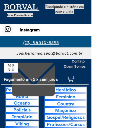
BORVAL
Esculpindo a história em
ouro e prata
Joias Personalizadas
Instagram
(11) 96310-8595
Joalheriamedieval@borval.com.br
Contato
ME
Quem Somos
NU
Pagamento em 5 x sem juros
Personalização
Heráldico
Roma
Feminino
Oceano
Country
Policiais
Maçônico
Templário
Gospel/Religiosos
Viking
Profissões/Cursos