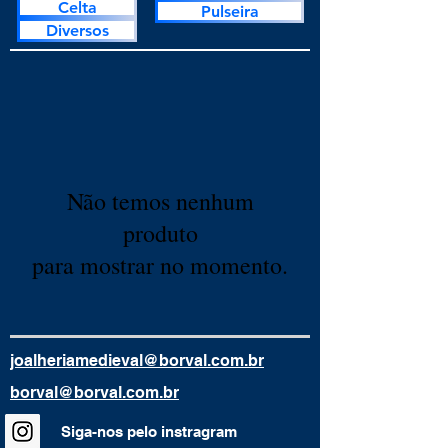
Celta
Pulseira
Diversos
Não temos nenhum
produto
para mostrar no momento.
joalheriamedieval@borval.com.br
borval@borval.com.br
Siga-nos pelo instragram