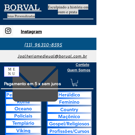
BORVAL
Esculpindo a história em
ouro e prata
Joias Personalizadas
Instagram
(11) 96310-8595
Joalheriamedieval@borval.com.br
Contato
ME
Quem Somos
NU
Pagamento em 5 x sem juros
Personalização
Heráldico
Roma
Feminino
Oceano
Country
Policiais
Maçônico
Templário
Gospel/Religiosos
Viking
Profissões/Cursos