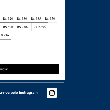
R$ 320
R$ 330
R$ 335
R$ 350
R$ 600
R$ 2.060
R$ 2.895
 9.996
mprar
a-nos pelo instragram