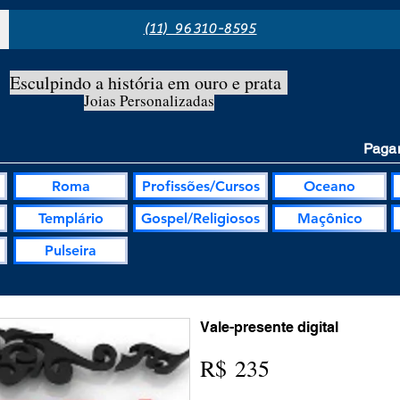
(11) 96310-8595
Esculpindo a história em ouro e prata
Joias Personalizadas
Pagam
Roma
Profissões/Cursos
Oceano
Templário
Gospel/Religiosos
Maçônico
Pulseira
Vale-presente digital
R$ 235