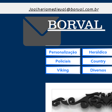
Joalheriamedieval@borval.com.br
BORVAL
Personalização
Heráldico
Policiais
Country
Viking
Diversos