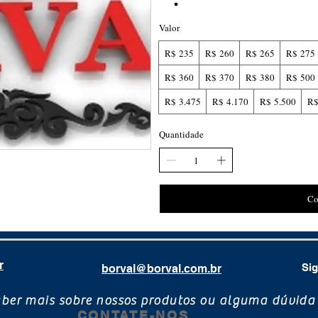
Valor
R$ 235
R$ 260
R$ 265
R$ 275
R$ 360
R$ 370
R$ 380
R$ 500
R$ 3.475
R$ 4.170
R$ 5.500
R$
Quantidade
Co
r
Sig
borval@borval.com.br
aber mais sobre nossos produtos ou alguma dúvida
CONTATE-NOS