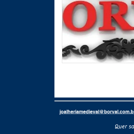
joalheriamedieval@borval.com.b
Quer s