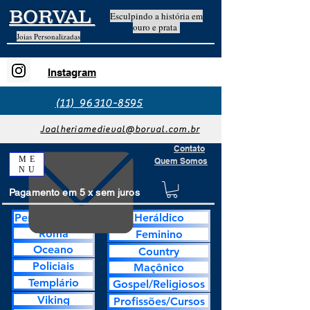
BORVAL
Esculpindo a história em
ouro e prata
Joias Personalizadas
Instagram
(11) 96310-8595
Joalheriamedieval@borval.com.br
Contato
ME
Quem Somos
NU
Pagamento em 5 x sem juros
Personalização
Heráldico
Roma
Feminino
Oceano
Country
Policiais
Maçônico
Templário
Gospel/Religiosos
Viking
Profissões/Cursos