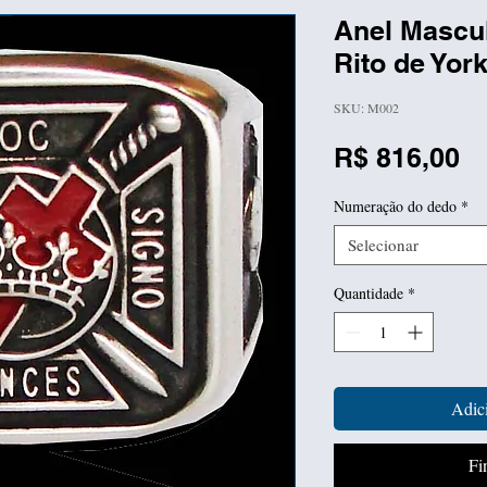
Anel Mascu
Rito de Yor
SKU: M002
P
R$ 816,00
Numeração do dedo
*
Selecionar
Quantidade
*
Adici
Fi