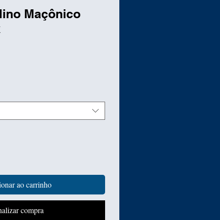
lino Maçônico
k
reço
onar ao carrinho
nalizar compra