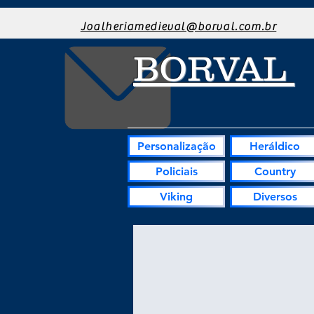
Joalheriamedieval@borval.com.br
BORVAL
Personalização
Heráldico
Policiais
Country
Viking
Diversos