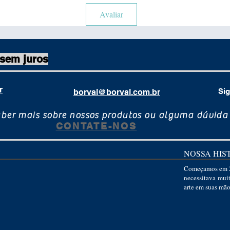
Avaliar
 sem juros
r
Sig
borval@borval.com.br
aber mais sobre nossos produtos ou alguma dúvida
CONTATE-NOS
NOSSA HIS
Começamos em 2
necessitava mui
arte em suas mão