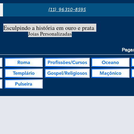
(11) 96310-8595
Esculpindo a história em ouro e prata
Joias Personalizadas
Pagam
Roma
Profissões/Cursos
Oceano
Templário
Gospel/Religiosos
Maçônico
Pulseira