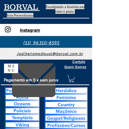
BORVAL
Esculpindo a história em
ouro e prata
Joias Personalizadas
Instagram
(11) 96310-8595
Joalheriamedieval@borval.com.br
Contato
ME
Quem Somos
NU
Pagamento em 5 x sem juros
Personalização
Heráldico
Roma
Feminino
Oceano
Country
Policiais
Maçônico
Templário
Gospel/Religiosos
Viking
Profissões/Cursos