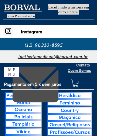
BORVAL
Esculpindo a história em
ouro e prata
Joias Personalizadas
Instagram
(11) 96310-8595
Joalheriamedieval@borval.com.br
Contato
ME
Quem Somos
NU
Pagamento em 5 x sem juros
Personalização
Heráldico
Roma
Feminino
Oceano
Country
Policiais
Maçônico
Templário
Gospel/Religiosos
Viking
Profissões/Cursos