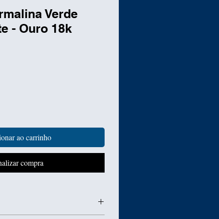
rmalina Verde
e - Ouro 18k
Preço
onar ao carrinho
nalizar compra