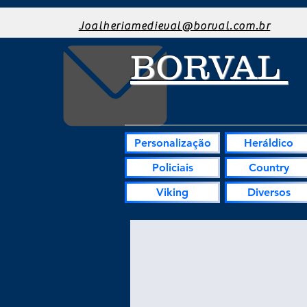
Joalheriamedieval@borval.com.br
BORVAL
Personalização
Heráldico
Policiais
Country
Viking
Diversos