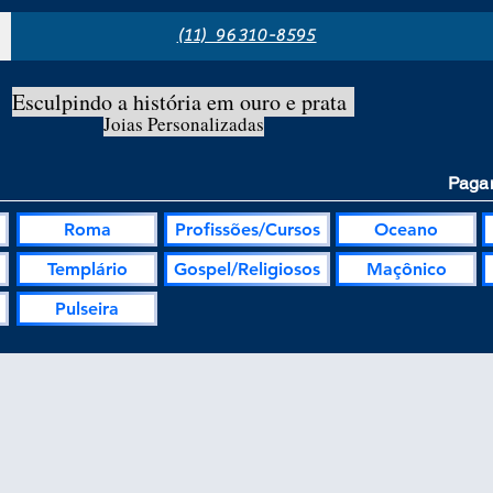
(11) 96310-8595
Esculpindo a história em ouro e prata
Joias Personalizadas
Pagam
Roma
Profissões/Cursos
Oceano
Templário
Gospel/Religiosos
Maçônico
Pulseira