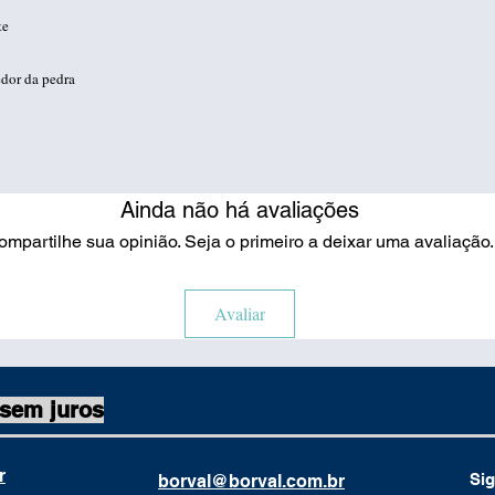
te
edor da pedra
Ainda não há avaliações
ompartilhe sua opinião. Seja o primeiro a deixar uma avaliação.
Avaliar
 sem juros
r
Sig
borval@borval.com.br