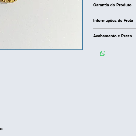
Confeccionado em
Garantia do Produto
Garantimos a troc
Informações de Frete
defeitos de fabric
amassados ou dano
O custo do frete f
Acabamento e Prazo
O prazo de entrega
escolhido.
Acabamento é feit
Logo após a posta
A produção e o ac
para seu e-mail o 
feitas cuidadosame
confere a cada um
Prazo para prepara
ma