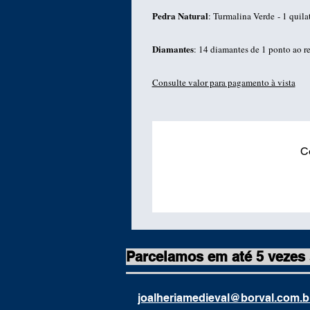
Pedra Natural
: Turmalina Verde - 1 quila
Diamantes
: 14 diamantes de 1 ponto ao r
Consulte valor para pagamento à vista
C
Parcelamos em até 5 vezes
joalheriamedieval@borval.com.b