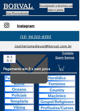
BORVAL
Esculpindo a história em
ouro e prata
Joias Personalizadas
Instagram
(11) 96310-8595
Joalheriamedieval@borval.com.br
Contato
ME
Quem Somos
NU
Pagamento em 5 x sem juros
Personalização
Heráldico
Roma
Feminino
Oceano
Country
Policiais
Maçônico
Templário
Gospel/Religiosos
Viking
Profissões/Cursos